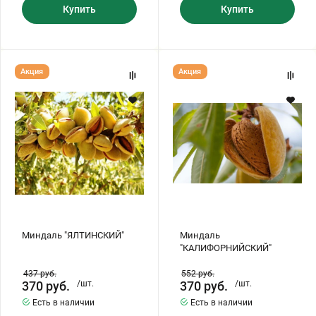
Купить
Купить
Миндаль
Миндаль
Акция
Акция
"ЯЛТИНСКИЙ"
"КАЛИФОРНИЙСКИЙ"
Миндаль "ЯЛТИНСКИЙ"
Миндаль
"КАЛИФОРНИЙСКИЙ"
437
руб.
552
руб.
370
руб.
/шт.
370
руб.
/шт.
Есть в наличии
Есть в наличии