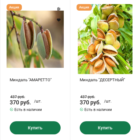
Миндаль
Миндаль
Акция
Акция
"АМАРЕТТО"
"ДЕСЕРТНЫЙ"
Миндаль "АМАРЕТТО"
Миндаль "ДЕСЕРТНЫЙ"
437
руб.
437
руб.
370
руб.
/шт.
370
руб.
/шт.
Есть в наличии
Есть в наличии
Купить
Купить