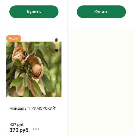
Купить
Купить
Миндаль
Акция
"ПРИМОРСКИЙ"
Миндаль "ПРИМОРСКИЙ"
437
руб.
370
руб.
/шт.