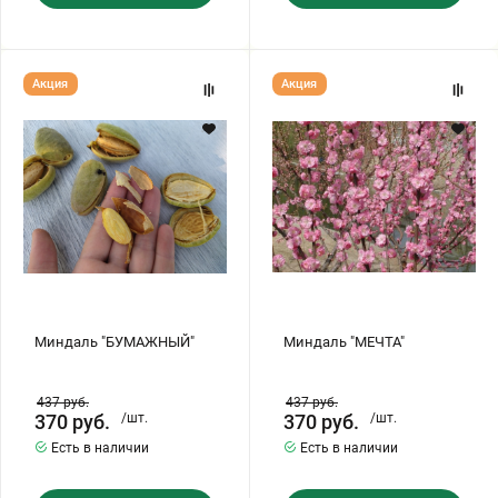
Миндаль
Миндаль
Акция
Акция
"БУМАЖНЫЙ"
"МЕЧТА"
Миндаль "БУМАЖНЫЙ"
Миндаль "МЕЧТА"
437
руб.
437
руб.
370
руб.
/шт.
370
руб.
/шт.
Есть в наличии
Есть в наличии