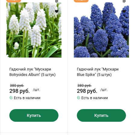
лук
лук
"Мускари
"Мускари
Botryoides
Blue
Album"
Spike"
(5
(5
штук)
штук)
Гадючий лук "Мускари
Гадючий лук "Мускари
Botryoides Album" (5 штук)
Blue Spike" (5 штук)
380
руб.
380
руб.
298
руб.
/шт.
298
руб.
/шт.
Есть в наличии
Есть в наличии
Купить
Купить