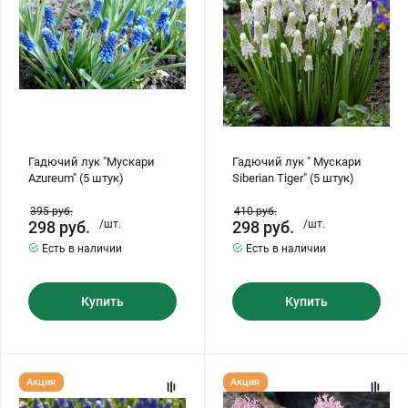
штук)
Tiger"
Бирючина
Шарафуга
Экзотические растения
(5
штук)
Плющ
Декоративные саженцы
Овсяница
Комнатные растения
Гадючий лук "Мускари
Гадючий лук " Мускари
Azureum" (5 штук)
Siberian Tiger" (5 штук)
Кустарники
Хвойные саженцы
395
руб.
410
руб.
298
руб.
/шт.
298
руб.
/шт.
ПАМПАСНАЯ ТРАВА
Есть в наличии
Есть в наличии
Клематис
(КОРТАДЕРИЯ)
Купить
Купить
Кизильник саженец
Глициния
Олеандр саженцы
Гвоздика саженцы
Гадючий
Гадючий
Акция
Акция
лук
лук
"Мускари
"Мускари