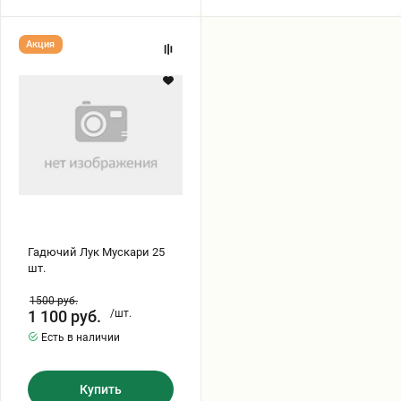
Гадючий
Акция
Лук
Мускари
25
шт.
Гадючий Лук Мускари 25
шт.
1500
руб.
1 100
руб.
/шт.
Есть в наличии
Купить