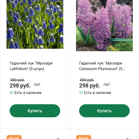
Latifolium"
Comosum
(5
Plumosum"
Хризантемы саженцы
штук)
(5
штук)
Зелень и пряные травы
Гадючий лук "Мускари
Гадючий лук "Мускари
Latifolium" (5 штук)
Comosum Plumosum" (5
штук)
380
руб.
380
руб.
298
руб.
/шт.
298
руб.
/шт.
Есть в наличии
Есть в наличии
Купить
Купить
Гадючий
Гадючий
Акция
Акция