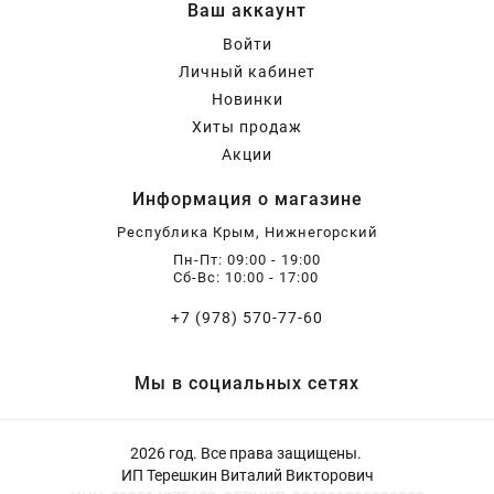
Ваш аккаунт
Бирючина
Шарафуга
Экзотические растения
Войти
Личный кабинет
Плющ
Декоративные саженцы
Новинки
Хиты продаж
Акции
Овсяница
Комнатные растения
Информация о магазине
Республика Крым, Нижнегорский
Кустарники
Хвойные саженцы
Пн-Пт: 09:00 - 19:00
Сб-Вс: 10:00 - 17:00
ПАМПАСНАЯ ТРАВА
Клематис
(КОРТАДЕРИЯ)
+7 (978) 570-77-60
Кизильник саженец
Глициния
Мы в социальных сетях
2026 год. Все права защищены.
Олеандр саженцы
Гвоздика саженцы
ИП Терешкин Виталий Викторович