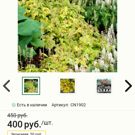
Семена Ягод
Нектарин
Персик
Жимолость
Виноград Вичи
Зем Клубника
Лилия
Лиатрис клубни ( 5шт. в уп.)
Чайно-гибридные Розы
Самшит
Клубника
Семена бобовых культур
Персик
Абрикос
Зизифус
Клубника в квартиру
Рябчик
Астильба
Парковые Розы
Гейхера
Малина
Пальма
Слива
Инжир
Ирис луковицы
Лютики
Плетистые Розы
Луковицы цветов
Калла для дома и сада клубни 3
Хурма
Кизил
Гладиолусы луковицы
Роза Флорибунда
АРМЕРИЯ
Многолетники
шт.
Саженцы Павловнии
СЕМЕНА
Черешня
Смородина
ФРЕЗИЯ луковицы
Морозник корневище
Мускусные Розы
Шелковица
Ирга
Гайлардия саженцы
Розы спрей
Сирень
Розы
Есть в наличии
Артикул:
CN1902
450 руб.
Яблоня
Лагерстрёмия индийская
Орехоплодные саженцы
400
руб.
/шт.
Экономия: 50 руб.